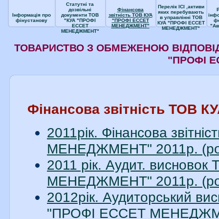
Статутні та
Перелік ІСІ ,активи
дозвільні
Фінансова
яких перебувають
Інформація про
документи ТОВ
звітність ТОВ КУА
інф
в управлінні ТОВ
фінустанову
"КУА "ПРОФІ
"ПРОФІ ЕССЕТ
ф
КУА "ПРОФІ ЕССЕТ
ЕССЕТ
МЕНЕДЖМЕНТ"
"Ав
МЕНЕДЖМЕНТ"
МЕНЕДЖМЕНТ"
ТОВАРИСТВО З ОБМЕЖЕНОЮ ВІДПОВІД
"ПРОФІ 
Фінансова звітність ТОВ
2011рік. Фінансова звітн
МЕНЕДЖМЕНТ" 2011р. (ро
2011 рік. Аудит. висново
МЕНЕДЖМЕНТ" 2011р. (ро
2012рік. Аудиторський вис
"ПРОФІ ЕССЕТ МЕНЕДЖМЕН