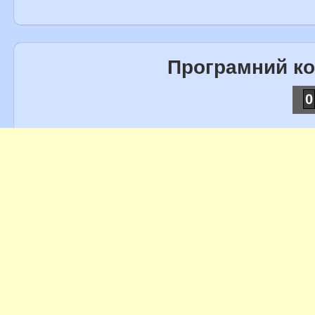
Програмний к
0