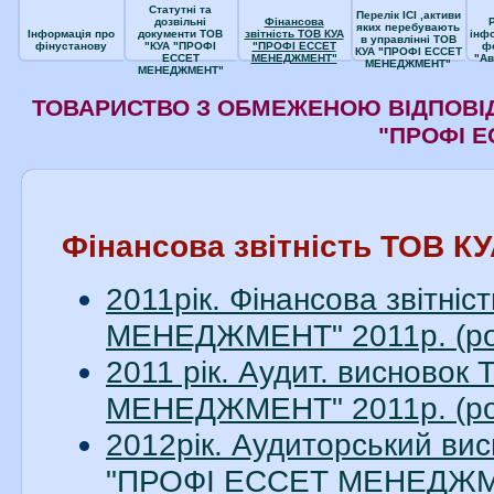
Статутні та
Перелік ІСІ ,активи
дозвільні
Фінансова
яких перебувають
Інформація про
документи ТОВ
звітність ТОВ КУА
інф
в управлінні ТОВ
фінустанову
"КУА "ПРОФІ
"ПРОФІ ЕССЕТ
ф
КУА "ПРОФІ ЕССЕТ
ЕССЕТ
МЕНЕДЖМЕНТ"
"Ав
МЕНЕДЖМЕНТ"
МЕНЕДЖМЕНТ"
ТОВАРИСТВО З ОБМЕЖЕНОЮ ВІДПОВІД
"ПРОФІ 
Фінансова звітність ТОВ
2011рік. Фінансова звітн
МЕНЕДЖМЕНТ" 2011р. (ро
2011 рік. Аудит. висново
МЕНЕДЖМЕНТ" 2011р. (ро
2012рік. Аудиторський вис
"ПРОФІ ЕССЕТ МЕНЕДЖМЕН