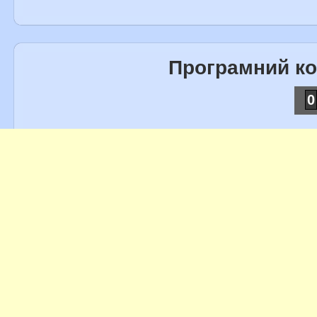
Програмний к
0