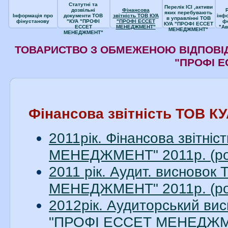
Статутні та
Перелік ІСІ ,активи
дозвільні
Фінансова
яких перебувають
Інформація про
документи ТОВ
звітність ТОВ КУА
інф
в управлінні ТОВ
фінустанову
"КУА "ПРОФІ
"ПРОФІ ЕССЕТ
ф
КУА "ПРОФІ ЕССЕТ
ЕССЕТ
МЕНЕДЖМЕНТ"
"Ав
МЕНЕДЖМЕНТ"
МЕНЕДЖМЕНТ"
ТОВАРИСТВО З ОБМЕЖЕНОЮ ВІДПОВІД
"ПРОФІ 
Фінансова звітність ТОВ
2011рік. Фінансова звітн
МЕНЕДЖМЕНТ" 2011р. (ро
2011 рік. Аудит. висново
МЕНЕДЖМЕНТ" 2011р. (ро
2012рік. Аудиторський вис
"ПРОФІ ЕССЕТ МЕНЕДЖМЕН