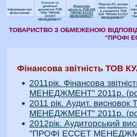
Статутні та
Перелік ІСІ ,активи
дозвільні
Фінансова
яких перебувають
Інформація про
документи ТОВ
звітність ТОВ КУА
інф
в управлінні ТОВ
фінустанову
"КУА "ПРОФІ
"ПРОФІ ЕССЕТ
ф
КУА "ПРОФІ ЕССЕТ
ЕССЕТ
МЕНЕДЖМЕНТ"
"Ав
МЕНЕДЖМЕНТ"
МЕНЕДЖМЕНТ"
ТОВАРИСТВО З ОБМЕЖЕНОЮ ВІДПОВІД
"ПРОФІ 
Фінансова звітність ТОВ
2011рік. Фінансова звітн
МЕНЕДЖМЕНТ" 2011р. (ро
2011 рік. Аудит. висново
МЕНЕДЖМЕНТ" 2011р. (ро
2012рік. Аудиторський вис
"ПРОФІ ЕССЕТ МЕНЕДЖМЕН