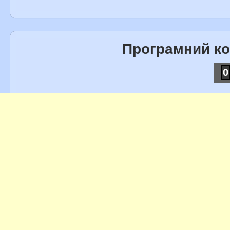
Програмний к
0