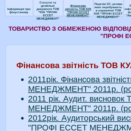
Статутні та
Перелік ІСІ ,активи
дозвільні
Фінансова
яких перебувають
Інформація про
документи ТОВ
звітність ТОВ КУА
інф
в управлінні ТОВ
фінустанову
"КУА "ПРОФІ
"ПРОФІ ЕССЕТ
ф
КУА "ПРОФІ ЕССЕТ
ЕССЕТ
МЕНЕДЖМЕНТ"
"Ав
МЕНЕДЖМЕНТ"
МЕНЕДЖМЕНТ"
ТОВАРИСТВО З ОБМЕЖЕНОЮ ВІДПОВІД
"ПРОФІ 
Фінансова звітність ТОВ
2011рік. Фінансова звітн
МЕНЕДЖМЕНТ" 2011р. (ро
2011 рік. Аудит. висново
МЕНЕДЖМЕНТ" 2011р. (ро
2012рік. Аудиторський вис
"ПРОФІ ЕССЕТ МЕНЕДЖМЕН