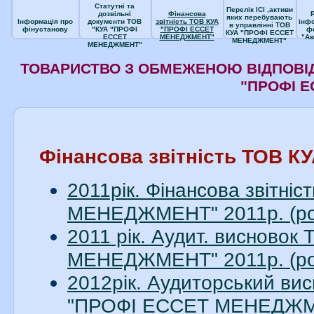
Статутні та
Перелік ІСІ ,активи
дозвільні
Фінансова
яких перебувають
Інформація про
документи ТОВ
звітність ТОВ КУА
інф
в управлінні ТОВ
фінустанову
"КУА "ПРОФІ
"ПРОФІ ЕССЕТ
ф
КУА "ПРОФІ ЕССЕТ
ЕССЕТ
МЕНЕДЖМЕНТ"
"Ав
МЕНЕДЖМЕНТ"
МЕНЕДЖМЕНТ"
ТОВАРИСТВО З ОБМЕЖЕНОЮ ВІДПОВІД
"ПРОФІ 
Фінансова звітність ТОВ
2011рік. Фінансова звітн
МЕНЕДЖМЕНТ" 2011р. (ро
2011 рік. Аудит. висново
МЕНЕДЖМЕНТ" 2011р. (ро
2012рік. Аудиторський вис
"ПРОФІ ЕССЕТ МЕНЕДЖМЕН