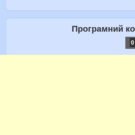
Програмний к
0