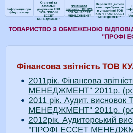
Статутні та
Перелік ІСІ ,активи
дозвільні
Фінансова
яких перебувають
Інформація про
документи ТОВ
звітність ТОВ КУА
інф
в управлінні ТОВ
фінустанову
"КУА "ПРОФІ
"ПРОФІ ЕССЕТ
ф
КУА "ПРОФІ ЕССЕТ
ЕССЕТ
МЕНЕДЖМЕНТ"
"Ав
МЕНЕДЖМЕНТ"
МЕНЕДЖМЕНТ"
ТОВАРИСТВО З ОБМЕЖЕНОЮ ВІДПОВІД
"ПРОФІ 
Фінансова звітність ТОВ
2011рік. Фінансова звітн
МЕНЕДЖМЕНТ" 2011р. (ро
2011 рік. Аудит. висново
МЕНЕДЖМЕНТ" 2011р. (ро
2012рік. Аудиторський вис
"ПРОФІ ЕССЕТ МЕНЕДЖМЕН