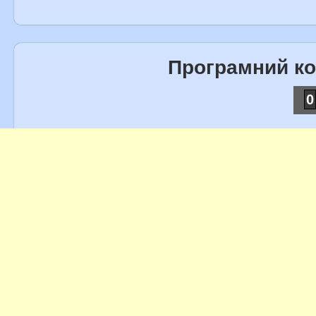
Програмний к
0