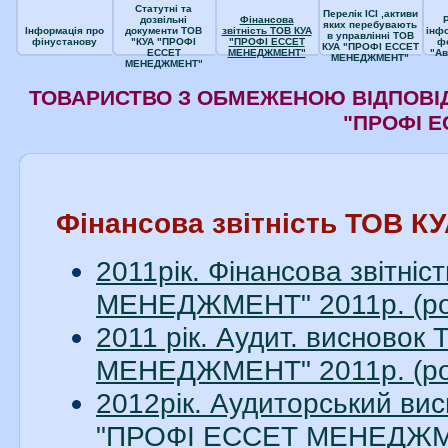
Статутні та
Перелік ІСІ ,активи
дозвільні
Фінансова
яких перебувають
Інформація про
документи ТОВ
звітність ТОВ КУА
інф
в управлінні ТОВ
фінустанову
"КУА "ПРОФІ
"ПРОФІ ЕССЕТ
ф
КУА "ПРОФІ ЕССЕТ
ЕССЕТ
МЕНЕДЖМЕНТ"
"Ав
МЕНЕДЖМЕНТ"
МЕНЕДЖМЕНТ"
ТОВАРИСТВО З ОБМЕЖЕНОЮ ВІДПОВІД
"ПРОФІ 
Фінансова звітність ТОВ
2011рік. Фінансова звітн
МЕНЕДЖМЕНТ" 2011р. (ро
2011 рік. Аудит. висново
МЕНЕДЖМЕНТ" 2011р. (ро
2012рік. Аудиторський вис
"ПРОФІ ЕССЕТ МЕНЕДЖМЕН