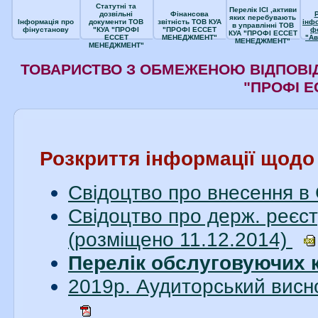
Статутні та
Перелік ІСІ ,активи
дозвільні
Фінансова
яких перебувають
Інформація про
документи ТОВ
звітність ТОВ КУА
інф
в управлінні ТОВ
фінустанову
"КУА "ПРОФІ
"ПРОФІ ЕССЕТ
ф
КУА "ПРОФІ ЕССЕТ
ЕССЕТ
МЕНЕДЖМЕНТ"
"Ав
МЕНЕДЖМЕНТ"
МЕНЕДЖМЕНТ"
ТОВАРИСТВО З ОБМЕЖЕНОЮ ВІДПОВІД
"ПРОФІ 
Розкриття інформації щод
Свідоцтво про внесення в
Свідоцтво про держ. реєст
(розміщено 11.12.2014)
Перелік обслуговуючих 
2019р. Аудиторський висн