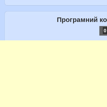
Програмний к
0