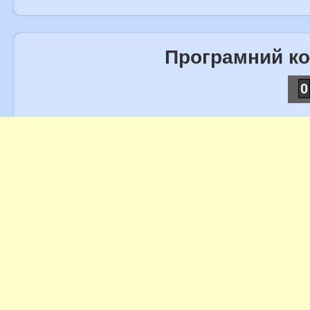
Програмний к
0