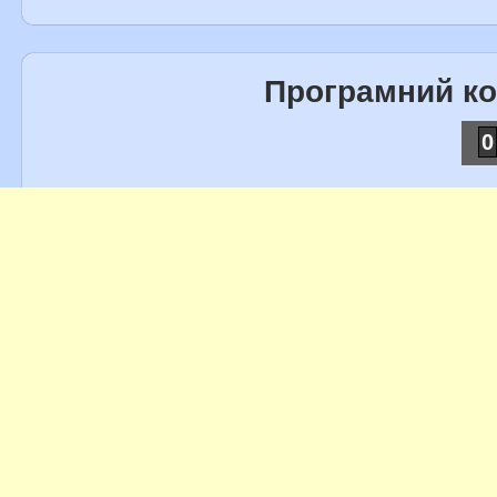
Програмний к
0