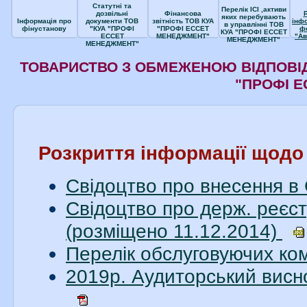
Статутні та
Перелік ІСІ ,активи
дозвільні
Фінансова
яких перебувають
Інформація про
документи ТОВ
звітність ТОВ КУА
інф
в управлінні ТОВ
фінустанову
"КУА "ПРОФІ
"ПРОФІ ЕССЕТ
ф
КУА "ПРОФІ ЕССЕТ
ЕССЕТ
МЕНЕДЖМЕНТ"
"Ав
МЕНЕДЖМЕНТ"
МЕНЕДЖМЕНТ"
ТОВАРИСТВО З ОБМЕЖЕНОЮ ВІДПОВІД
"ПРОФІ 
Розкриття інформації щод
Свідоцтво про внесення в
Свідоцтво про держ. реєст
(розміщено 11.12.2014)
Перелік обслуговуючих ко
2019р. Аудиторський висн