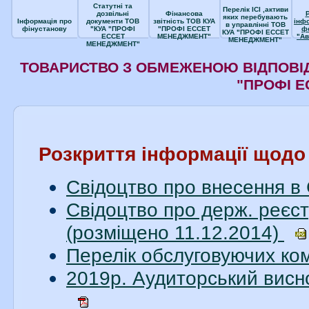
Статутні та
Перелік ІСІ ,активи
дозвільні
Фінансова
яких перебувають
Інформація про
документи ТОВ
звітність ТОВ КУА
інф
в управлінні ТОВ
фінустанову
"КУА "ПРОФІ
"ПРОФІ ЕССЕТ
ф
КУА "ПРОФІ ЕССЕТ
ЕССЕТ
МЕНЕДЖМЕНТ"
"Ав
МЕНЕДЖМЕНТ"
МЕНЕДЖМЕНТ"
ТОВАРИСТВО З ОБМЕЖЕНОЮ ВІДПОВІД
"ПРОФІ 
Розкриття інформації щод
Свідоцтво про внесення в
Свідоцтво про держ. реєст
(розміщено 11.12.2014)
Перелік обслуговуючих ко
2019р. Аудиторський висн