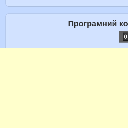
Програмний к
0