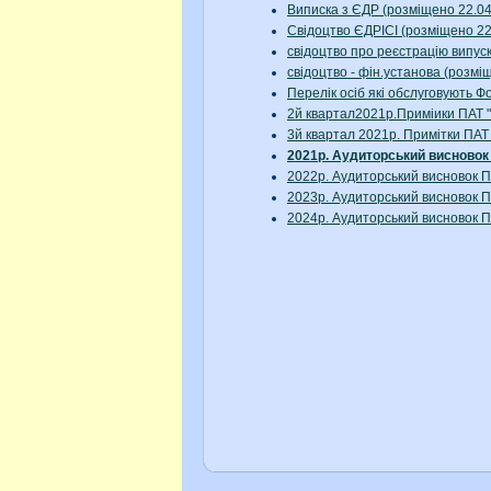
Виписка з ЄДР (розміщено 22.0
Свідоцтво ЄДРІСІ (розміщено 2
свідоцтво про реєстрацію випуск
свідоцтво - фін.установа (розмі
Перелік осіб які обслуговують 
2й квартал2021р.Приміики ПА
3й квартал 2021р. Примітки П
2021р. Аудиторський виснов
2022р. Аудиторський висновок
2023р. Аудиторський висновок
2024р. Аудиторський висновок