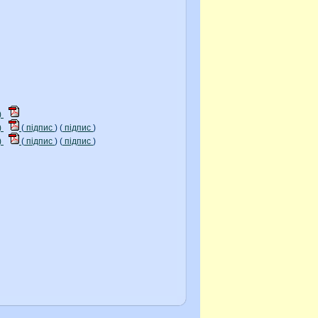
)
)
(
підпис
) (
підпис
)
)
(
підпис
) (
підпис
)