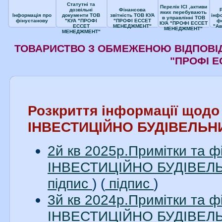
Статутні та
Перелік ІСІ ,активи
дозвільні
Фінансова
яких перебувають
Інформація про
документи ТОВ
звітність ТОВ КУА
інф
в управлінні ТОВ
фінустанову
"КУА "ПРОФІ
"ПРОФІ ЕССЕТ
ф
КУА "ПРОФІ ЕССЕТ
ЕССЕТ
МЕНЕДЖМЕНТ"
"Ав
МЕНЕДЖМЕНТ"
МЕНЕДЖМЕНТ"
ТОВАРИСТВО З ОБМЕЖЕНОЮ ВІДПОВІД
"ПРОФІ 
Розкриття інформації щод
ІНВЕСТИЦІЙНО БУДІВЕЛЬН
2й кв 2025р.Примітки та 
ІНВЕСТИЦІЙНО БУДІВЕЛЬН
підпис
) (
підпис
)
3й кв 2024р.Примітки та 
ІНВЕСТИЦІЙНО БУДІВЕЛЬН