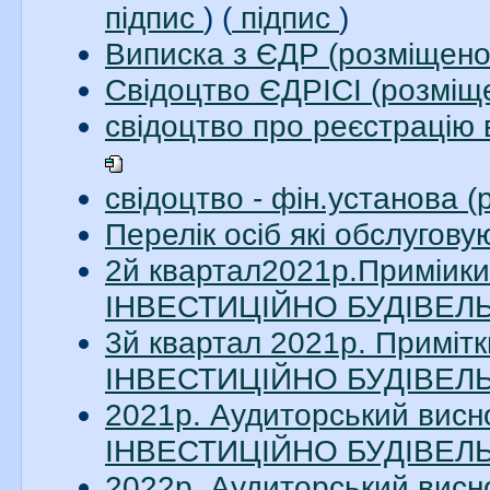
підпис
) (
підпис
)
Виписка з ЄДР (розміщено
Свідоцтво ЄДРІСІ (розміщ
свідоцтво про реєстрацію 
свідоцтво - фін.установа 
Перелік осіб які обслугов
2й квартал2021р.Приміи
ІНВЕСТИЦІЙНО БУДІВЕЛЬН
3й квартал 2021р. Примі
ІНВЕСТИЦІЙНО БУДІВЕЛЬН
2021р. Аудиторський вис
ІНВЕСТИЦІЙНО БУДІВЕЛЬН
2022р. Аудиторський вис