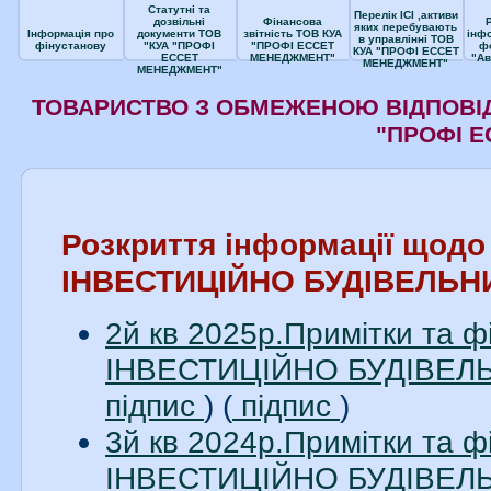
Статутні та
Перелік ІСІ ,активи
дозвільні
Фінансова
яких перебувають
Інформація про
документи ТОВ
звітність ТОВ КУА
інф
в управлінні ТОВ
фінустанову
"КУА "ПРОФІ
"ПРОФІ ЕССЕТ
ф
КУА "ПРОФІ ЕССЕТ
ЕССЕТ
МЕНЕДЖМЕНТ"
"Ав
МЕНЕДЖМЕНТ"
МЕНЕДЖМЕНТ"
ТОВАРИСТВО З ОБМЕЖЕНОЮ ВІДПОВІД
"ПРОФІ 
Розкриття інформації щод
ІНВЕСТИЦІЙНО БУДІВЕЛЬН
2й кв 2025р.Примітки та 
ІНВЕСТИЦІЙНО БУДІВЕЛЬН
підпис
) (
підпис
)
3й кв 2024р.Примітки та 
ІНВЕСТИЦІЙНО БУДІВЕЛЬН