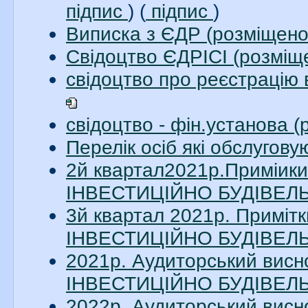
підпис
) (
підпис
)
Виписка з ЄДР (розміщено
Свідоцтво ЄДРІСІ (розміщ
свідоцтво про реєстрацію 
свідоцтво - фін.установа 
Перелік осіб які обслугов
2й квартал2021р.Приміи
ІНВЕСТИЦІЙНО БУДІВЕЛЬН
3й квартал 2021р. Примі
ІНВЕСТИЦІЙНО БУДІВЕЛЬН
2021р. Аудиторський вис
ІНВЕСТИЦІЙНО БУДІВЕЛЬН
2022р. Аудиторський вис