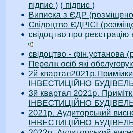
підпис
) (
підпис
)
Виписка з ЄДР (розміщено
Свідоцтво ЄДРІСІ (розміщ
свідоцтво про реєстрацію 
свідоцтво - фін.установа 
Перелік осіб які обслугов
2й квартал2021р.Приміи
ІНВЕСТИЦІЙНО БУДІВЕЛЬН
3й квартал 2021р. Примі
ІНВЕСТИЦІЙНО БУДІВЕЛЬН
2021р. Аудиторський вис
ІНВЕСТИЦІЙНО БУДІВЕЛЬН
2022р. Аудиторський вис