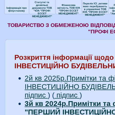
Статутні та
Перелік ІСІ ,активи
дозвільні
Фінансова
яких перебувають
Інформація про
документи ТОВ
звітність ТОВ КУА
інф
в управлінні ТОВ
фінустанову
"КУА "ПРОФІ
"ПРОФІ ЕССЕТ
ф
КУА "ПРОФІ ЕССЕТ
ЕССЕТ
МЕНЕДЖМЕНТ"
"Ав
МЕНЕДЖМЕНТ"
МЕНЕДЖМЕНТ"
ТОВАРИСТВО З ОБМЕЖЕНОЮ ВІДПОВІД
"ПРОФІ 
Розкриття інформації щод
ІНВЕСТИЦІЙНО БУДІВЕЛЬН
2й кв 2025р.Примітки та 
ІНВЕСТИЦІЙНО БУДІВЕЛЬН
підпис
) (
підпис
)
3й кв 2024р.Примітки та 
"ПЕРШИЙ ІНВЕСТИЦІЙНО