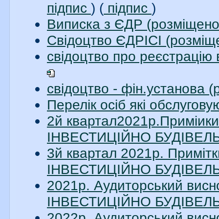
підпис
) (
підпис
)
Виписка з ЄДР (розміщено
Свідоцтво ЄДРІСІ (розміщ
свідоцтво про реєстрацію 
свідоцтво - фін.установа 
Перелік осіб які обслугов
2й квартал2021р.Приміи
ІНВЕСТИЦІЙНО БУДІВЕЛЬН
3й квартал 2021р. Примі
ІНВЕСТИЦІЙНО БУДІВЕЛЬН
2021р. Аудиторський вис
ІНВЕСТИЦІЙНО БУДІВЕЛЬН
2022р. Аудиторський вис