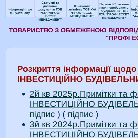
Статутні та
Перелік ІСІ ,активи
дозвільні
Фінансова
яких перебувають
Інформація про
документи ТОВ
звітність ТОВ КУА
інф
в управлінні ТОВ
фінустанову
"КУА "ПРОФІ
"ПРОФІ ЕССЕТ
ф
КУА "ПРОФІ ЕССЕТ
ЕССЕТ
МЕНЕДЖМЕНТ"
"Ав
МЕНЕДЖМЕНТ"
МЕНЕДЖМЕНТ"
ТОВАРИСТВО З ОБМЕЖЕНОЮ ВІДПОВІД
"ПРОФІ 
Розкриття інформації щод
ІНВЕСТИЦІЙНО БУДІВЕЛЬН
2й кв 2025р.Примітки та 
ІНВЕСТИЦІЙНО БУДІВЕЛЬН
підпис
) (
підпис
)
3й кв 2024р.Примітки та 
ІНВЕСТИЦІЙНО БУДІВЕЛЬН