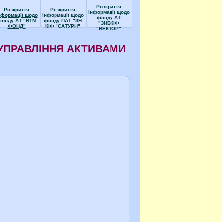
Розкриття
Розкриття
Розкриття
інформації щодо
нформації щодо
інформації щодо
фонду АТ
фонду АТ "ВТМ
фонду ПАТ "ЗН
"ЗНВКІФ
ФОНД"
КІФ "САТУРН"
"ВЕКТОР"
УПРАВЛІННЯ АКТИВАМИ