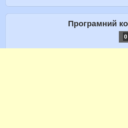
Програмний к
0