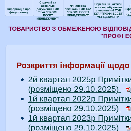
Статутні та
Перелік ІСІ ,активи
дозвільні
Фінансова
яких перебувають
Інформація про
документи ТОВ
звітність ТОВ КУА
інф
в управлінні ТОВ
фінустанову
"КУА "ПРОФІ
"ПРОФІ ЕССЕТ
ф
КУА "ПРОФІ ЕССЕТ
ЕССЕТ
МЕНЕДЖМЕНТ"
"Ав
МЕНЕДЖМЕНТ"
МЕНЕДЖМЕНТ"
ТОВАРИСТВО З ОБМЕЖЕНОЮ ВІДПОВІД
"ПРОФІ 
Розкриття інформації щод
2й квартал 2025р Примітки
(розміщено 29.10.2025)
1й квартал 2022р Примітки
(розміщено 29.10.2025)
1й квартал 2023р Примітки
(розміщено 29.10.2025)