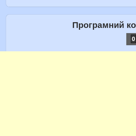
Програмний к
0