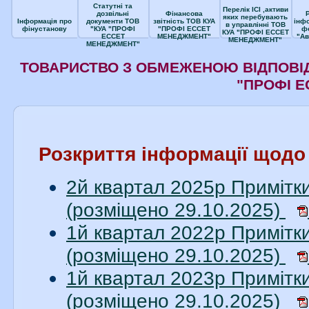
Статутні та
Перелік ІСІ ,активи
дозвільні
Фінансова
яких перебувають
Інформація про
документи ТОВ
звітність ТОВ КУА
інф
в управлінні ТОВ
фінустанову
"КУА "ПРОФІ
"ПРОФІ ЕССЕТ
ф
КУА "ПРОФІ ЕССЕТ
ЕССЕТ
МЕНЕДЖМЕНТ"
"Ав
МЕНЕДЖМЕНТ"
МЕНЕДЖМЕНТ"
ТОВАРИСТВО З ОБМЕЖЕНОЮ ВІДПОВІД
"ПРОФІ 
Розкриття інформації щод
2й квартал 2025р Примітки
(розміщено 29.10.2025)
1й квартал 2022р Примітки
(розміщено 29.10.2025)
1й квартал 2023р Примітки
(розміщено 29.10.2025)