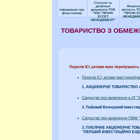
Статутні та
дозвільні
Фінансо
Інформація про
документи ТОВ
звітність Т
фінустанову
"КУА "ПРОФІ
"ПРОФІ Е
ЕССЕТ
МЕНЕДЖМ
МЕНЕДЖМЕНТ"
ТОВАРИСТВО З ОБМЕЖ
Перелік ІСІ ,активи яких перебуваю
Перелік ІСІ ,активи яких пере
1. АКЦІОНЕРНЕ ТОВАРИСТВО
Свідоцтво про включення в АТ 
2. Пайовий Венчурний Інвести
Свідоцтво про включення ПВІФ 
3. ПУБЛІЧНЕ АКЦІОНЕРНЕ Т
"ПЕРШИЙ ІНВЕСТИЦІЙНО БУД