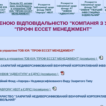
Розкриття
Перелік ІСІ ,активи
Розкриття
ва
Розкриття
інформації щодо
яких перебувають
інформації щодо
ОВ КУА
інформації щодо
фонду ПАТ
і
в управлінні ТОВ
фонду АТ
ССЕТ
фонду ПВІФ
"ЗНВКІФ "ПЕРШИЙ
КУА "ПРОФІ ЕССЕТ
"ЗНВКІФ
ЕНТ"
"Аврора" НВЗТ
ІНВЕСТИЦІЙНО
МЕНЕДЖМЕНТ"
"АДВЕНТУРА"
БУДІВЕЛЬНИЙ"
ЕНОЮ ВІДПОВІДАЛЬНІСТЮ "КОМПАНІЯ З 
"ПРОФІ ЕССЕТ МЕНЕДЖМЕНТ"
ть в управлінні ТОВ КУА "ПРОФІ ЕССЕТ МЕНЕДЖМЕНТ"
бувають в управлінні ТОВ КУА "ПРОФІ ЕССЕТ МЕНЕДЖМЕНТ" (розміщено )
 «ЗАКРИТИЙ НЕДИВЕРСИФІКОВАНИЙ ВЕНЧУРНИЙ КОРПОРАТИВНИЙ ІНВ
"ЗНВКІФ "АДВЕНТУРА" в ЄДРІСІ (розміщено )
ційний Фонд «Аврора» Недиверсифікованого Виду Закритого Типу
"АВРОРА" НВЗТ в ЄДРІСІ (розміщено )
ОВАРИСТВО "ЗАКРИТИЙ НЕДИВЕРСИФІКОВАНИЙ ВЕНЧУРНИЙ КОРПОРАТИ
ІВЕЛЬНИЙ"