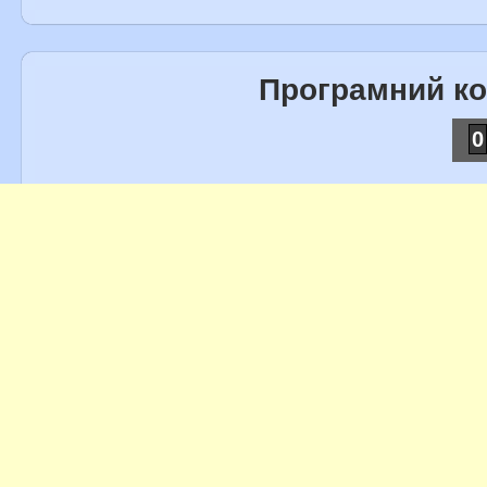
Програмний к
0