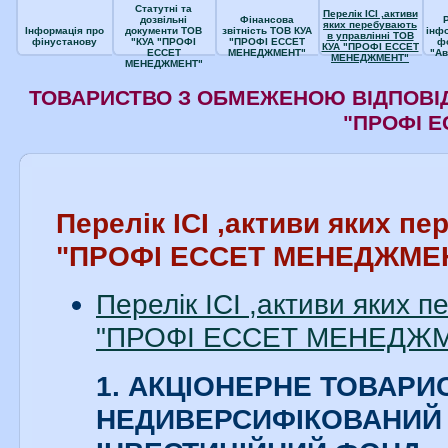
Статутні та
Перелік ІСІ ,активи
дозвільні
Фінансова
яких перебувають
Інформація про
документи ТОВ
звітність ТОВ КУА
інф
в управлінні ТОВ
фінустанову
"КУА "ПРОФІ
"ПРОФІ ЕССЕТ
ф
КУА "ПРОФІ ЕССЕТ
ЕССЕТ
МЕНЕДЖМЕНТ"
"Ав
МЕНЕДЖМЕНТ"
МЕНЕДЖМЕНТ"
ТОВАРИСТВО З ОБМЕЖЕНОЮ ВІДПОВІД
"ПРОФІ 
Перелік ІСІ ,активи яких п
"ПРОФІ ЕССЕТ МЕНЕДЖМЕ
Перелік ІСІ ,активи яких 
"ПРОФІ ЕССЕТ МЕНЕДЖМЕ
1. АКЦІОНЕРНЕ ТОВАРИ
НЕДИВЕРСИФІКОВАНИЙ