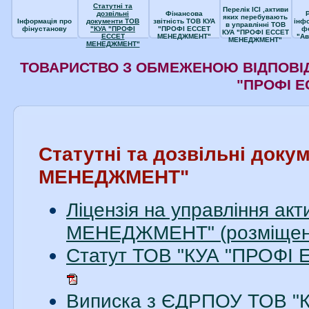
Статутні та
Перелік ІСІ ,активи
дозвільні
Фінансова
яких перебувають
Інформація про
документи ТОВ
звітність ТОВ КУА
інф
в управлінні ТОВ
фінустанову
"КУА "ПРОФІ
"ПРОФІ ЕССЕТ
ф
КУА "ПРОФІ ЕССЕТ
ЕССЕТ
МЕНЕДЖМЕНТ"
"Ав
МЕНЕДЖМЕНТ"
МЕНЕДЖМЕНТ"
ТОВАРИСТВО З ОБМЕЖЕНОЮ ВІДПОВІД
"ПРОФІ 
Статутні та дозвільні док
МЕНЕДЖМЕНТ"
Ліцензія на управління а
МЕНЕДЖМЕНТ" (розміщен
Статут ТОВ "КУА "ПРОФІ
Виписка з ЄДРПОУ ТОВ 