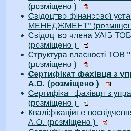
(розміщено )
Свідоцтво фінансової ус
МЕНЕДЖМЕНТ" (розміщен
Свідоцтво члена УАІБ Т
(розміщено )
Структура власності ТО
(розміщено )
Сертифікат фахівця з уп
А.О. (розміщено )
Сертифікат фахівця з упра
(розміщено )
Кваліфікаційне посвідченн
А.О. (розміщено )