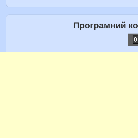
Програмний к
0