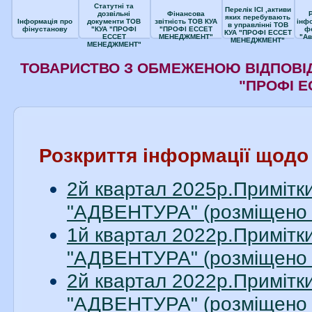
Статутні та
Перелік ІСІ ,активи
дозвільні
Фінансова
яких перебувають
Інформація про
документи ТОВ
звітність ТОВ КУА
інф
в управлінні ТОВ
фінустанову
"КУА "ПРОФІ
"ПРОФІ ЕССЕТ
ф
КУА "ПРОФІ ЕССЕТ
ЕССЕТ
МЕНЕДЖМЕНТ"
"Ав
МЕНЕДЖМЕНТ"
МЕНЕДЖМЕНТ"
ТОВАРИСТВО З ОБМЕЖЕНОЮ ВІДПОВІД
"ПРОФІ 
Розкриття інформації щод
2й квартал 2025р.Примітки
"АДВЕНТУРА" (розміщено 
1й квартал 2022р.Примітки
"АДВЕНТУРА" (розміщено 
2й квартал 2022р.Примітки
"АДВЕНТУРА" (розміщено 