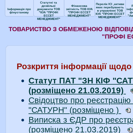
Статутні та
Перелік ІСІ ,активи
дозвільні
Фінансова
яких перебувають
Інформація про
документи ТОВ
звітність ТОВ КУА
інф
в управлінні ТОВ
фінустанову
"КУА "ПРОФІ
"ПРОФІ ЕССЕТ
ф
КУА "ПРОФІ ЕССЕТ
ЕССЕТ
МЕНЕДЖМЕНТ"
"Ав
МЕНЕДЖМЕНТ"
МЕНЕДЖМЕНТ"
ТОВАРИСТВО З ОБМЕЖЕНОЮ ВІДПОВІД
"ПРОФІ 
Розкриття інформації щодо
Статут ПАТ "ЗН КІФ "САТУ
(розміщено 21.03.2019)
Свідоцтво про реєстрацію
"САТУРН" (розміщено )
Виписка з ЄДР про реєст
(розміщено 21.03.2019)