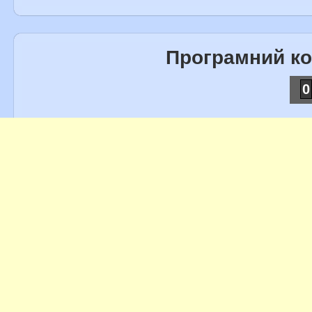
Програмний к
0